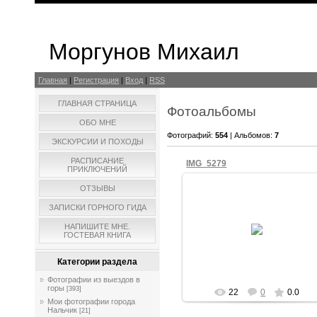
Моргунов Михаил
Главная
|
Регистрация
|
Вход
|
RSS
ГЛАВНАЯ СТРАНИЦА
Фотоальбомы
ОБО МНЕ
Фотографий:
554
| Альбомов:
7
ЭКСКУРСИИ И ПОХОДЫ
РАСПИСАНИЕ
IMG_5279
ПРИКЛЮЧЕНИЙ
ОТЗЫВЫ
ЗАПИСКИ ГОРНОГО ГИДА
13.10.2025
НАПИШИТЕ МНЕ.
ГОСТЕВАЯ КНИГА
mihail
Категории раздела
Фотографии из выездов в
горы
[393]
22
0
0.0
Мои фотографии города
Нальчик
[21]