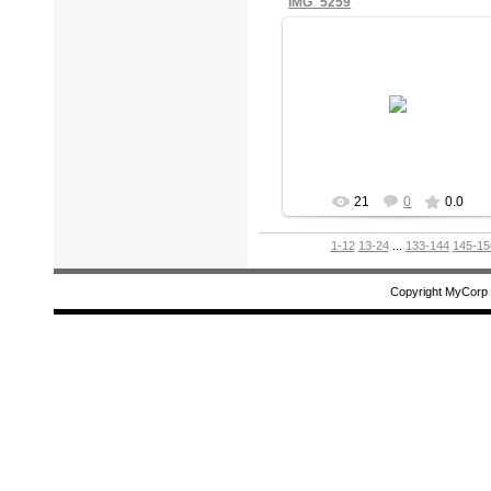
IMG_5259
13.10.2025
mihail
21
0
0.0
1-12
13-24
...
133-144
145-15
Copyright MyCorp