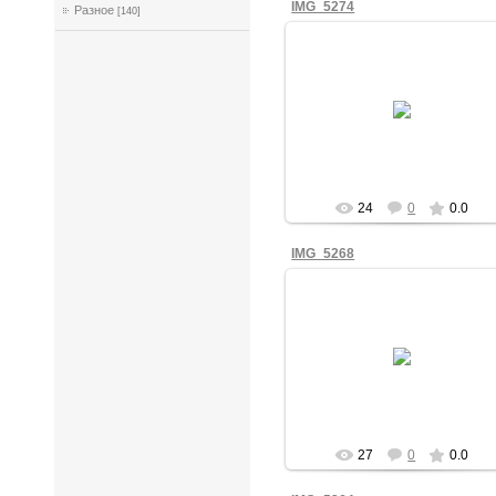
IMG_5274
Разное
[140]
13.10.2025
mihail
24
0
0.0
IMG_5268
13.10.2025
mihail
27
0
0.0